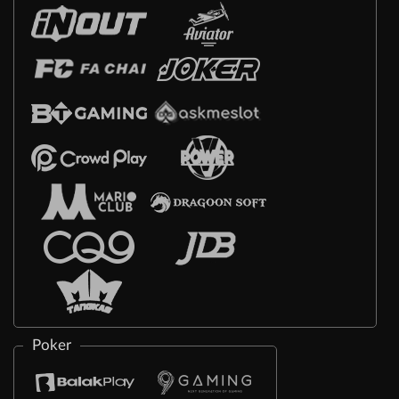
Poker