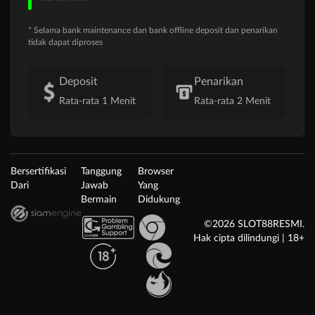
* Selama bank maintenance dan bank offline deposit dan penarikan
tidak dapat diproses
Deposit
Penarikan
Rata-rata 1 Menit
Rata-rata 2 Menit
Bersertifikasi
Tanggung
Browser
Dari
Jawab
Yang
Bermain
Didukung
©2026 SLOT88RESMI.
Hak cipta dilindungi | 18+