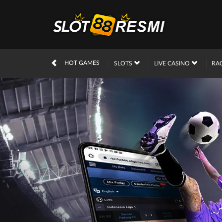
HOT GAMES
SLOTS
LIVE CASINO
RA