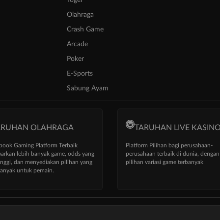
Togel
Olahraga
Crash Game
Arcade
Poker
E-Sports
Sabung Ayam
ARUHAN OLAHRAGA
TARUHAN LIVE KASIN
book Gaming Platform Terbaik
Platform Pilihan bagi perusahaan-
rkan lebih banyak game, odds yang
perusahaan terbaik di dunia, dengan
tinggi, dan menyediakan pilihan yang
pilihan variasi game terbanyak
banyak untuk pemain.