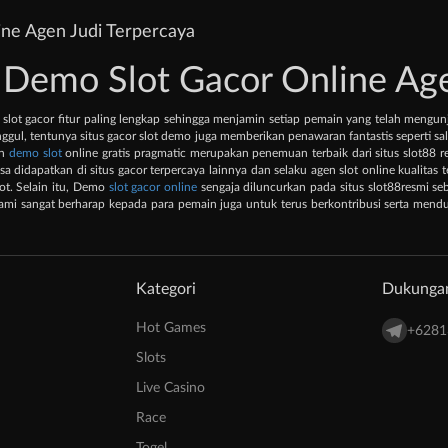
ne Agen Judi Terpercaya
Demo Slot Gacor Online Age
lot gacor fitur paling lengkap sehingga menjamin setiap pemain yang telah mengunjun
unggul, tentunya situs gacor slot demo juga memberikan penawaran fantastis seperti 
un
demo slot
online gratis pragmatic merupakan penemuan terbaik dari situs slot88 r
dapatkan di situs gacor terpercaya lainnya dan selaku agen slot online kualitas t
lot. Selain itu, Demo
slot gacor online
sengaja diluncurkan pada situs slot88resmi se
kami sangat berharap kepada para pemain juga untuk terus berkontribusi serta men
Kategori
Dukunga
Hot Games
+6281
Slots
Live Casino
Race