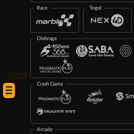
Race
Togel
Olahraga
Tap Me!
Crash Game
Arcade