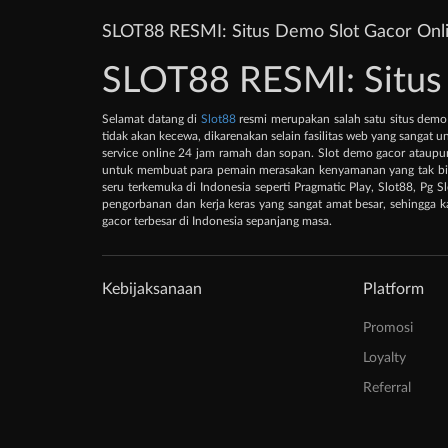
SLOT88 RESMI: Situs Demo Slot Gacor Onli
SLOT88 RESMI: Situs 
Selamat datang di
Slot88
resmi merupakan salah satu situs demo s
tidak akan kecewa, dikarenakan selain fasilitas web yang sangat 
service online 24 jam ramah dan sopan. Slot demo gacor ataup
untuk membuat para pemain merasakan kenyamanan yang tak bisa di
seru terkemuka di Indonesia seperti Pragmatic Play, Slot88, Pg S
pengorbanan dan kerja keras yang sangat amat besar, sehingga 
gacor terbesar di Indonesia sepanjang masa.
Kebijaksanaan
Platform
Promosi
Loyalty
Referral