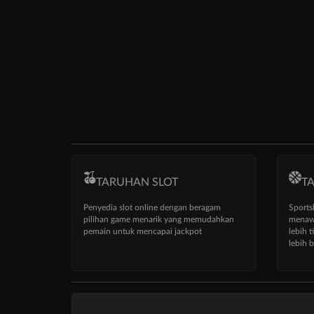
TARUHAN SLOT
T
Penyedia slot online dengan beragam
Sports
pilihan game menarik yang memudahkan
menawa
pemain untuk mencapai jackpot
lebih 
lebih 