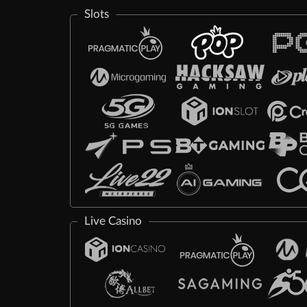
Slots
Live Casino