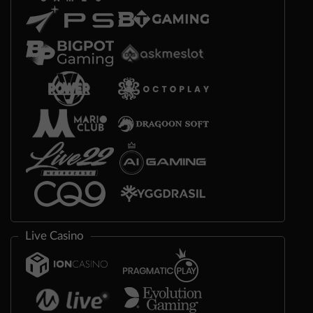
Live Casino