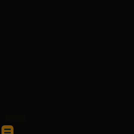
Tap Me!