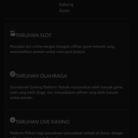
Sabung
Ayam
TARUHAN SLOT
Penyedia slot online dengan beragam pilihan game menarik yang
memudahkan pemain untuk mencapai jackpot
TARUHAN OLAHRAGA
Sportsbook Gaming Platform Terbaik menawarkan lebih banyak game,
odds yang lebih tinggi, dan menyediakan pilihan yang lebih banyak
untuk pemain.
TARUHAN LIVE KASINO
Platform Pilihan bagi perusahaan-perusahaan terbaik di dunia, dengan