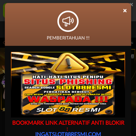
×
SLOT88RESMI Aplikasi Mobile
×
UNDUH
Jangan tampilkan lagi hari ini
PEMBERITAHUAN !!!
4.59.59 sampai 30-Sep-2026 14.59.59. Selama waktu ini, PP Virtual Sports permain
BOOKMARK LINK ALTERNATIF ANTI BLOKIR
JACKPOT
PLAY
:
INGATSLOT88RESMI.COM