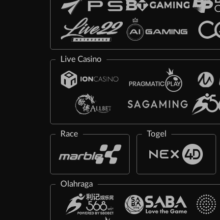
Live Casino
Race
Togel
Olahraga