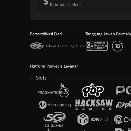
Rata-rata 1 Menit
Bersertifikasi Dari
Tanggung Jawab Bermain
Platform Penyedia Layanan
Slots