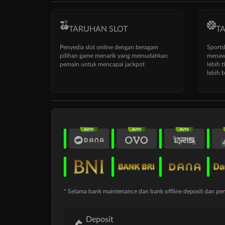
TARUHAN SLOT
T
Penyedia slot online dengan beragam
Sports
pilihan game menarik yang memudahkan
menawa
pemain untuk mencapai jackpot
lebih 
lebih 
* Selama bank maintenance dan bank offline deposit dan pen
Deposit