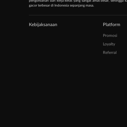
pengorbanan dan kerja keras yang sangat amat besar, sehingga 
gacor terbesar di Indonesia sepanjang masa.
Kebijaksanaan
Platform
Promosi
Loyalty
Referral