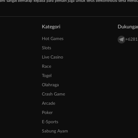
kami sangat berharap kepada para pemain juga untuk terus berkontribusi serta men
Kategori
Dukunga
Hot Games
+6281
Slots
Live Casino
Race
Togel
Olahraga
Crash Game
Arcade
Poker
E-Sports
Sabung Ayam