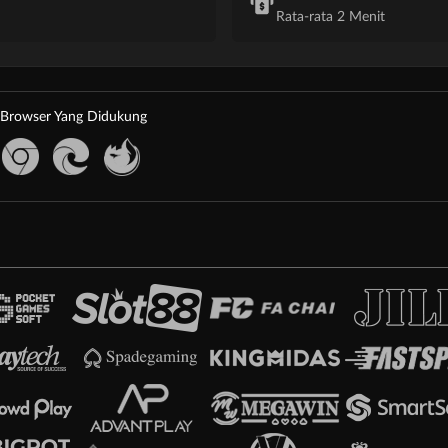
Rata-rata 2 Menit
Browser Yang Didukung