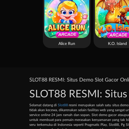
Alice Run
K.O. Island
SLOT88 RESMI: Situs Demo Slot Gacor Onli
SLOT88 RESMI: Situs 
Selamat datang di
Slot88
resmi merupakan salah satu situs demo s
tidak akan kecewa, dikarenakan selain fasilitas web yang sangat 
service online 24 jam ramah dan sopan. Slot demo gacor ataup
untuk membuat para pemain merasakan kenyamanan yang tak bisa di
seru terkemuka di Indonesia seperti Pragmatic Play, Slot88, Pg S