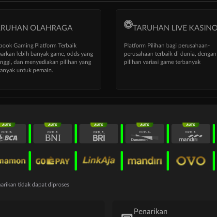
ARUHAN OLAHRAGA
TARUHAN LIVE KASIN
book Gaming Platform Terbaik
Platform Pilihan bagi perusahaan-
rkan lebih banyak game, odds yang
perusahaan terbaik di dunia, dengan
tinggi, dan menyediakan pilihan yang
pilihan variasi game terbanyak
banyak untuk pemain.
arikan tidak dapat diproses
Penarikan